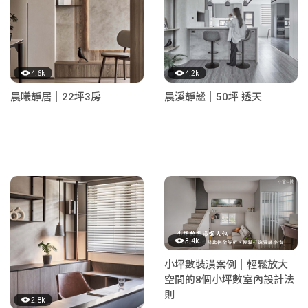
4.6k
4.2k
晨曦靜居｜22坪3房
晨溪靜謐｜50坪 透天
3.4k
小坪數裝潢案例｜輕鬆放大
空間的8個小坪數室內設計法
則
2.8k