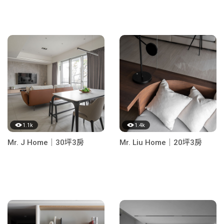
1.1k
1.4k
Mr. J Home｜30坪3房
Mr. Liu Home｜20坪3房