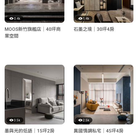
0.4k
1.4k
MOOS新竹旗艦店｜40坪商
石墨之境｜30坪4房
業空間
3.5k
2.5k
墨與光的低語｜15坪2房
異國情調私宅｜45坪4房