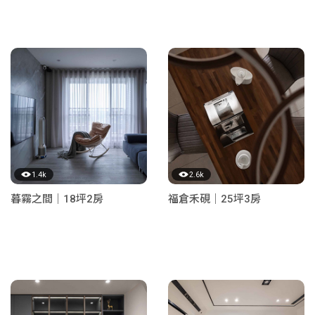
1.4k
2.6k
暮霧之間｜18坪2房
福倉禾硯｜25坪3房