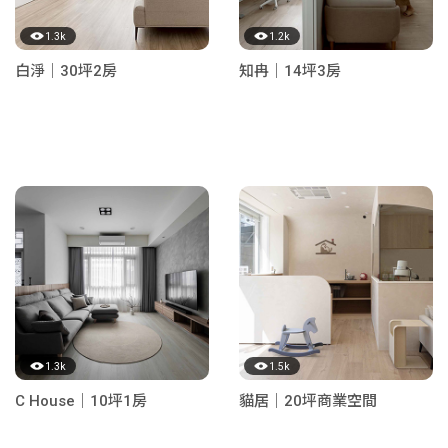
1.3k
1.2k
白淨｜30坪2房
知冉｜14坪3房
1.3k
1.5k
C House｜10坪1房
貓居｜20坪商業空間