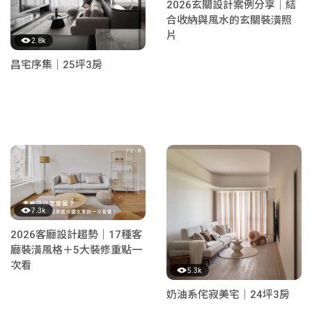
2026玄關設計案例分享｜結
合收納與風水的玄關裝潢照
片
2.8k
昌宅序集｜25坪3房
7.3k
2026客廳設計趨勢｜17種客
廳裝潢風格＋5大裝修重點一
次看
5.3k
奶油系侘寂美宅｜24坪3房