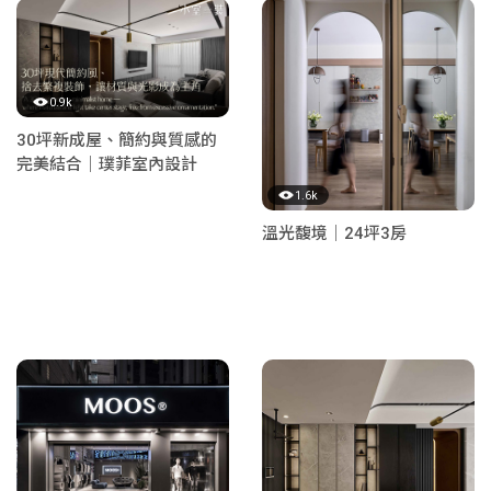
0.9k
30坪新成屋、簡約與質感的
完美結合｜璞菲室內設計
1.6k
溫光馥境｜24坪3房