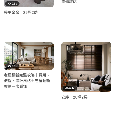
設備評估
0.5k
縵里余余｜25坪2房
7.1k
老屋翻新完整攻略｜費用、
流程、設計風格＋老屋翻新
案例一次看懂
0.4k
安序｜20坪2房