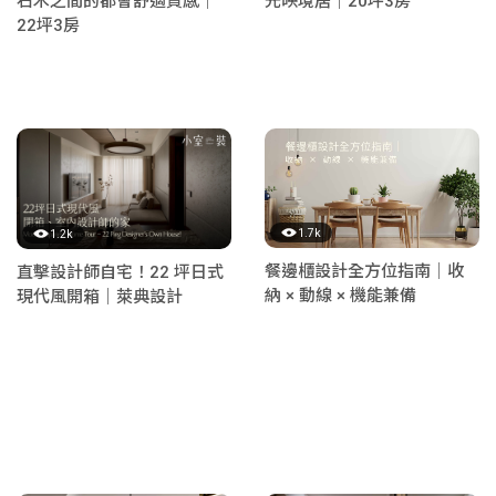
石木之間的都會舒適質感｜
光映境居｜20坪3房
22坪3房
1.7k
1.2k
餐邊櫃設計全方位指南｜收
直擊設計師自宅！22 坪日式
納 × 動線 × 機能兼備
現代風開箱｜萊典設計