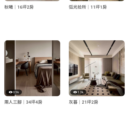
秋曦｜16坪2房
弧光拾所｜11坪1房
0.9k
1.3k
兩人三腳｜34坪4房
灰暮｜21坪2房