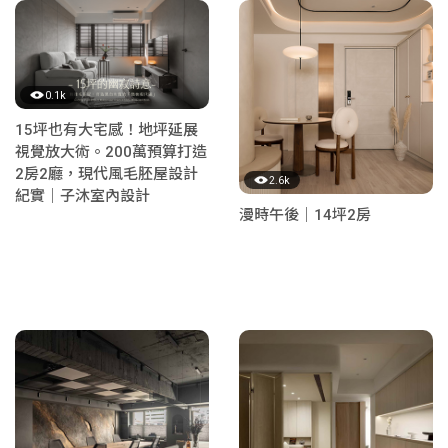
0.1k
15坪也有大宅感！地坪延展
視覺放大術。200萬預算打造
2房2廳，現代風毛胚屋設計
2.6k
紀實｜子沐室內設計
漫時午後｜14坪2房