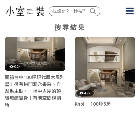
搜尋結果
0.2k
開箱台中100坪現代原木風別
墅！擁有拱門洞穴書房、自
然系主臥，一場中古屋的頂
4.7k
級療癒變身｜有隅空間規劃
Knoll｜100坪5房
所