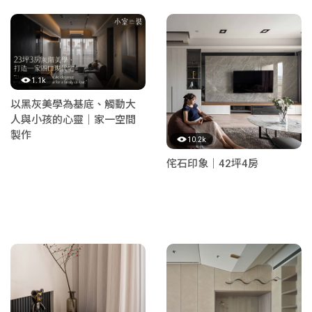
1.1k
以黑灰美學為基底、觸動大
人與小孩的心靈｜家一空間
製作
10.2k
侘石印象｜42坪4房