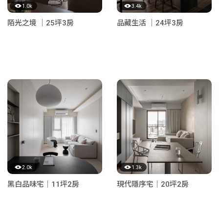
1.0k
3.4k
陌光之境 ｜25坪3房
品藏生活 ｜24坪3房
2.0k
1.3k
黑白品味宅｜11坪2房
現代隱序宅｜20坪2房