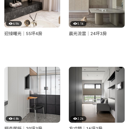
6.9k
5.1k
迎接曙光｜55坪4房
晨光流雲｜24坪3房
4.8k
2.2k
貓森居所｜20坪3房
方寸間｜16坪2房