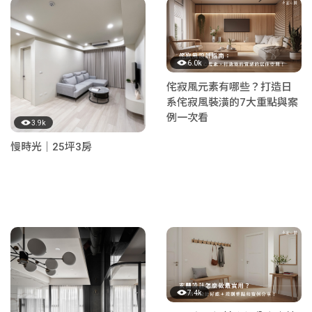
6.0k
侘寂風元素有哪些？打造日
系侘寂風裝潢的7大重點與案
例一次看
3.9k
慢時光｜25坪3房
7.4k