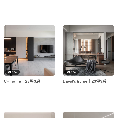
1.5k
1.5k
CH home｜23坪3房
David’s home｜23坪3房