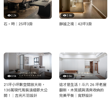
2.2k
2.6k
石。時｜25坪3房
靜謐之境｜42坪3房
0.5k
0.5k
21坪小坪數空間放大術，
這才是生活！斗六 26 坪老屋
130萬現代風裝潢細節大公
翻新，木質感與清爽收納的
開！｜吉光片羽設計
完美平衡｜寬野設計