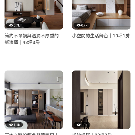
0.7k
0.7k
簡約不單調與溫潤不厚重的
小空間的生活舞台｜10坪1房
新演繹｜43坪3房
1.1k
1.1k