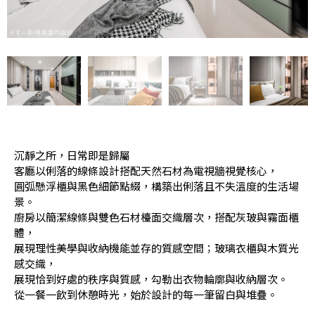
沉靜之所，日常即是歸屬
客廳以俐落的線條設計搭配天然石材為電視牆視覺核心，
圓弧懸浮櫃與黑色細節點綴，構築出俐落且不失溫度的生活場
景。
廚房以簡潔線條與雙色石材檯面交織層次，搭配灰玻與霧面櫃
體，
展現理性美學與收納機能並存的質感空間；玻璃衣櫃與木質光
感交織，
展現恰到好處的秩序與質感，勾勒出衣物輪廓與收納層次。
從一餐一飲到休憩時光，始於設計的每一筆留白與堆疊。