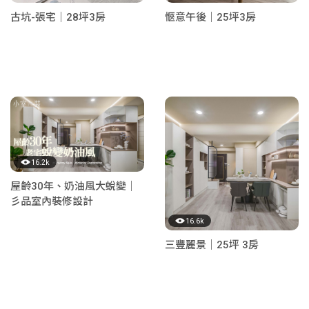
古坑-張宅｜28坪3房
愜意午後｜25坪3房
16.2k
屋齡30年、奶油風大蛻變｜
彡品室內裝修設計
16.6k
三豐麗景｜25坪 3房