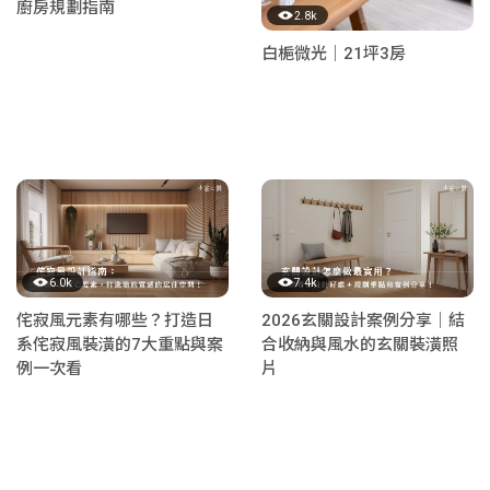
廚房規劃指南
2.8k
白梔微光｜21坪3房
6.0k
7.4k
侘寂風元素有哪些？打造日
2026玄關設計案例分享｜結
系侘寂風裝潢的7大重點與案
合收納與風水的玄關裝潢照
例一次看
片