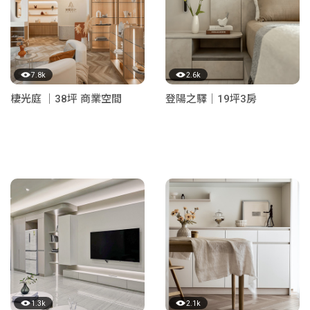
7.8k
2.6k
棲光庭 ｜38坪 商業空間
登陽之驛｜19坪3房
1.3k
2.1k