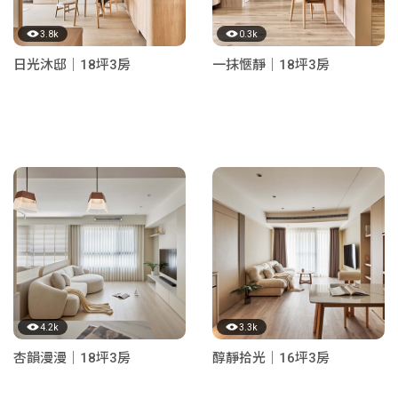
3.8k
0.3k
日光沐邸｜18坪3房
一抹愜靜｜18坪3房
4.2k
3.3k
杏韻漫漫｜18坪3房
醇靜拾光｜16坪3房