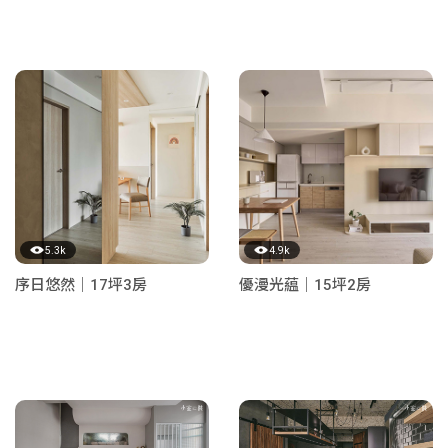
5.3k
4.9k
序日悠然｜17坪3房
優漫光藴｜15坪2房