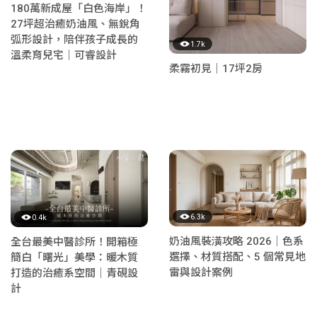
180萬新成屋「白色海岸」！
27坪超治癒奶油風、無銳角
弧形設計，陪伴孩子成長的
1.7k
溫柔育兒宅｜可睿設計
柔霧初見｜17坪2房
6.3k
0.4k
奶油風裝潢攻略 2026｜色系
全台最美中醫診所！開箱極
選擇、材質搭配、5 個常見地
簡白「曙光」美學：暖木質
雷與設計案例
打造的治癒系空間｜青硯設
計