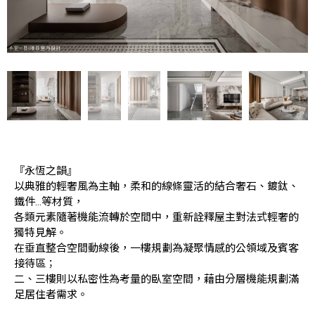
『永恆之韻』
以典雅的輕奢風為主軸，柔和的線條靈活的結合奢石、鍍鈦、
鐵件…等材質，
各類元素隨著機能流轉於空間中，重新詮釋屋主對法式輕奢的
獨特見解。
在垂直整合空間動線後，一樓規劃為凝聚情感的公領域及賓客
接待區；
二、三樓則以私密性為考量的臥室空間，藉由分層機能規劃滿
足居住者需求。