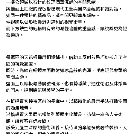
一樓公領域以石材的紋理潤澤沉靜的空間思緒，
與牆面上細緻的線板搭起現代工藝與自然意蘊的和諧對話，
如同一件獨特的藝術品，讓空間更顯雋永韻味。
電視牆以弧形收邊消弭鋒利的視覺衝擊，
而下方鏤空的結構則有效的減輕牆體的重量感，讓視線更為輕
盈通透。
餐廳區的天花板採用銅鏡鋪排，借助其反射效果巧妙拉升了空
間的視覺高度。
同時，光線在銅鏡表面散射如冰晶般的光澤，呼應現代奢華的
空間主題。
壁面上以線板勾勒優雅輪廓，也順勢隱藏了通往衛浴及休憩區
的門片，達到機能與美學的平衡。
在抵達賓客接待區前的長廊中，以藝術化的展示手法打造空間
的過渡地帶。
沿牆設置大型展示櫃陳列著屋主收藏品，彷彿一座私人美術
館，讓賓客在步履間，
感受到屋主深厚的藝術涵養。接待區捨棄過多的奢華裝飾，大