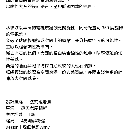
面的留白結合古銅金的滾邊設計，
以簡約大方的設計語言，呈現低調內斂的氛圍。
私領域以半高的電視矮牆擴充機能性，同時配置可 360 度旋轉
的電視架，
突破了傳統牆櫃造成空間上的壓縮，充分拓展空間的可能性。
主臥以輕奢調性為導向，
減去奢石的比例，大面的留白結合線性的堆疊，映現優雅的知
性美感。
衛浴的牆面與地坪均採白底灰紋的大理石編排，
細緻輕淺的紋理為空間增添一份奢美質感，亦藉由淺色系的鋪
陳放大空間感受。
設計風格 ｜ 法式輕奢風
屋況 ｜ 透天老屋翻新
室內坪數 ｜106
格局 ｜ 4房4廳4衛浴
Design｜瓅函總監Anny