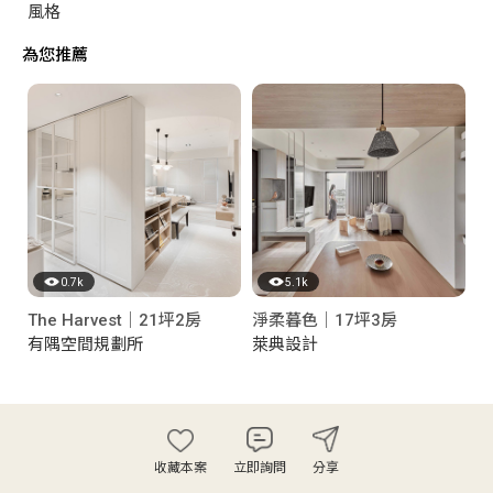
風格
為您推薦
0.7k
5.1k
The Harvest｜21坪2房
淨柔暮色｜17坪3房
有隅空間規劃所
萊典設計
收藏本案
立即詢問
分享