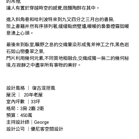
的吊燈,
讓人有置於穿越時空的感覺,微醺陶醉在其中。
進入斜角巷和哈利波特來到九又四分之三月台的書房,
架上書籍井然有序排列著,緩緩點燃壁爐,暖暖的裊裊煙霧如暖
意湧上心頭。
最後來到臥室,曠野之息的交織暈染形成鬼斧神工之作,黑色岩
石如山巒疊翠之景,
門片利用幾何元素,不同質地相融合,交織成獨一無二的幾何秘
境,在寂靜之中盡享所有事物的美好。
設計風格 ｜ 復古混搭風
屋況 ｜ 20年老屋
室內坪數 ｜33坪
格局：3房 2廳 2衛
預算：450萬
主持設計師｜George
設計公司 ｜優尼客空間設計