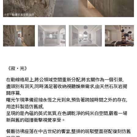
《寂‧光》
在動線格局上,將公領域空間重新分配,將玄關作為一個引景,
盡頭別有洞天,同時滿足著收納視聽娛樂需求,由天然石灰岩揭
開序幕,
曙光乍現準備迎接永恆之光到來,預告著跨越時間之外的存在,
用塗料製造仿舊感,
呈現的是內蘊的英式氣質,在色調乾淨的純米白空間,觀看一場
新與舊的碰撞衝擊視覺享受。
餐廳彷彿座落在中古世紀的饗宴,整排的斑駁壁面搭配復刻仿舊