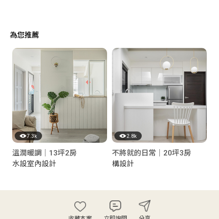
為您推薦
7.3k
2.8k
溫潤暖調｜13坪2房
不將就的日常｜20坪3房
水設室內設計
構設計
收藏本案
立即詢問
分享