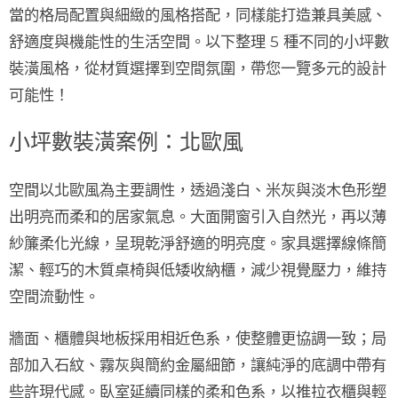
當的格局配置與細緻的風格搭配，同樣能打造兼具美感、
舒適度與機能性的生活空間。以下整理 5 種不同的小坪數
裝潢風格，從材質選擇到空間氛圍，帶您一覽多元的設計
可能性！
小坪數裝潢案例：北歐風
空間以北歐風為主要調性，透過淺白、米灰與淡木色形塑
出明亮而柔和的居家氣息。大面開窗引入自然光，再以薄
紗簾柔化光線，呈現乾淨舒適的明亮度。家具選擇線條簡
潔、輕巧的木質桌椅與低矮收納櫃，減少視覺壓力，維持
空間流動性。
牆面、櫃體與地板採用相近色系，使整體更協調一致；局
部加入石紋、霧灰與簡約金屬細節，讓純淨的底調中帶有
些許現代感。臥室延續同樣的柔和色系，以推拉衣櫃與輕