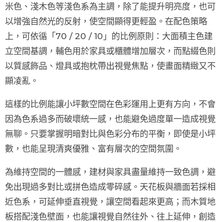
米色、淺木色
等淺色系為主調，除了能提升明亮度，也可
以增強自然光的反射，使空間顯得更輕盈。在配色策略
上，可依循
「70 / 20 / 10」
的比例原則：大面積主色建
立空間基調，輔色用於家具或櫃體增加層次，而點綴色則
以質感飾品、燈具或抱枕帶出視覺焦點，使畫面精緻又不
顯凌亂。
這樣的比例能讓小坪數空間在色彩運用上更有方向，不會
因為色系過多而破壞統一感，也能避免過度單一造成視覺
無聊。只要掌握明暗對比與色彩分布的平衡，即使是小坪
數，也能呈現清爽優雅、富有層次的空間氛圍。
為維持空間的一體感，建材與家具
盡量維持一致色調
，避
免出現過多對比或拼色造成零碎感。天花板與牆面若採相
近色系，可延伸垂直視覺，讓空間看起來更高；而木質地
板搭配淺色壁面，也能讓視覺自然往外、往上延伸，創造