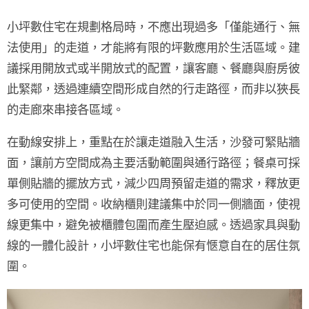
小坪數住宅在規劃格局時，不應出現過多「僅能通行、無
法使用」的走道，才能將有限的坪數應用於生活區域。建
議採用
開放式或半開放式
的配置，讓客廳、餐廳與廚房彼
此緊鄰，透過連續空間形成自然的行走路徑，而非以狹長
的走廊來串接各區域。
在動線安排上，重點在於
讓走道融入生活
，沙發可
緊貼牆
面
，讓前方空間成為主要活動範圍與通行路徑；餐桌可採
單側貼牆
的擺放方式，減少四周預留走道的需求，釋放更
多可使用的空間。收納櫃則建議集中於同一側牆面，使視
線更集中，避免被櫃體包圍而產生壓迫感。透過家具與動
線的一體化設計，小坪數住宅也能保有愜意自在的居住氛
圍。