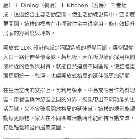
廳）＋ Dining（餐廳）＋ Kitchen（廚房）
三者組
成，透過整合主要活動空間，使生活動線更集中、空間感
更開闊，這樣的概念在小坪數住宅中很常用，能有效提升
居家的舒適度與坪效。
開放式 LDK 設計能減少隔間造成的視覺阻斷，讓空間從
入口一路延伸至最深處。若地板、天花板與牆面採用
相同
或相近的色系與材質
，就能自然連接不同區域，使整體畫
面更顯統一、乾淨，也讓開放式格局的延伸感更加明顯。
在生活空間的安排上，可利用
餐桌、中島或吧台
作為料理
區、用餐區與休憩區之間的分界，既能帶出不同功能的生
活區域，又不會破壞開放格局的延伸感。這樣的規劃能讓
動線更順暢，家人在不同區域活動時也能維持互動交流，
打造輕鬆和諧的居家氛圍。