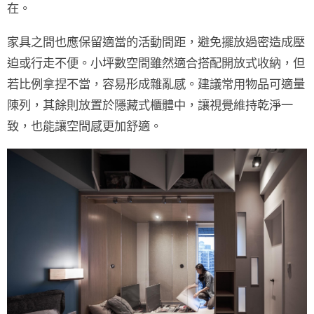
在。
家具之間也應保留適當的活動間距，避免擺放過密造成壓
迫或行走不便。小坪數空間雖然適合搭配
開放式收納
，但
若比例拿捏不當，容易形成雜亂感。建議常用物品可適量
陳列，其餘則放置於
隱藏式櫃體
中，讓視覺維持乾淨一
致，也能讓空間感更加舒適。