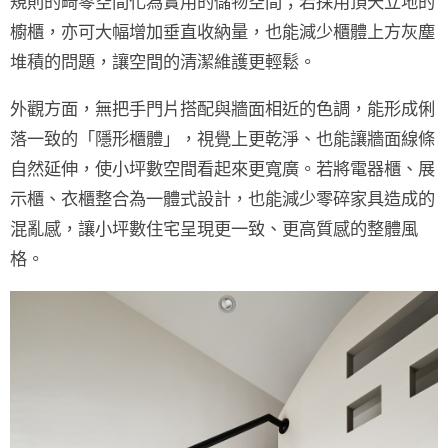
規則的畸零空間化為實用的儲物空間；若採用頂天立地的
櫥櫃，亦可大幅增加垂直收納量，也能減少櫃體上方灰塵
堆積的問題，讓空間的清潔維護更輕鬆。
外觀方面，
無把手門片搭配與牆面相近的色調
，能形成俐
落一致的「隱形櫃體」，視覺上更乾淨、也能讓牆面線條
自然延伸，使小坪數空間看起來更寬廣。若將電器櫃、展
示櫃、衣櫃整合為
一體式設計
，也能減少零碎家具造成的
混亂感，讓小坪數住宅呈現更一致、更高質感的整體風
格。