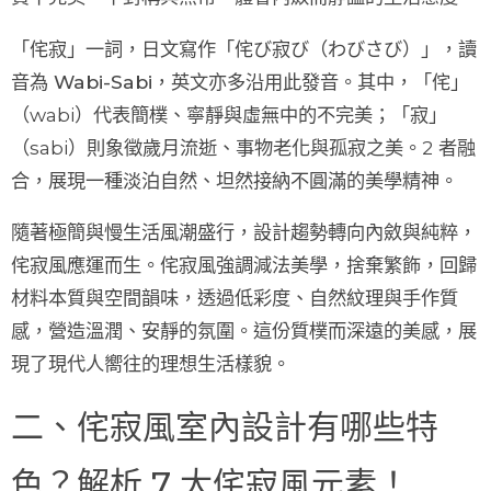
「侘寂」一詞，日文寫作「侘び寂び（わびさび）」，讀
音為
Wabi-Sabi
，英文亦多沿用此發音。其中，「
侘
」
（wabi）代表
簡樸、寧靜與虛無中的不完美
；「
寂
」
（sabi）則
象徵歲月流逝、事物老化與孤寂之美
。2 者融
合，展現一種淡泊自然、坦然接納不圓滿的美學精神。
隨著極簡與慢生活風潮盛行，設計趨勢轉向內斂與純粹，
侘寂風應運而生。侘寂風強調減法美學，捨棄繁飾，回歸
材料本質與空間韻味，透過低彩度、自然紋理與手作質
感，營造溫潤、安靜的氛圍。這份質樸而深遠的美感，展
現了現代人嚮往的理想生活樣貌。
二、侘寂風室內設計有哪些特
色？解析 7 大侘寂風元素！