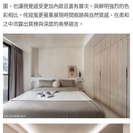
圍，也讓視覺感受更加內斂且富有層次。與鮮明強烈的色
彩相比，侘寂風更著重展現
時間痕跡
與
自然質感
，在柔和
之中流露出質樸與深度的美學語言。