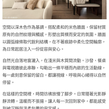
空間以
深木色
作為基調，搭配柔和的
米色牆面
，保留材質
原有的
自然紋理
與觸感，形塑出質樸而安定的氛圍。牆面
以
圓弧線條
取代銳利結構，在不著痕跡中柔化空間輪廓，
為日常起居注入一份從容與安心。
自然光自落地窗灑入，在淺米與木質間流動。沙發、餐桌
與電視牆彼此串聯，勾勒出一條平穩而內斂的生活動線，
每一處刻意保留的留白，都讓視線、呼吸與心緒得以自然
停留。
在這樣的空間裡，時間彷彿放慢了腳步。日常隨著光影靜
靜流轉，溫暖而不張揚，讓人每一次回到家中，都能感受
到被沉靜與溫柔包覆的安定感。