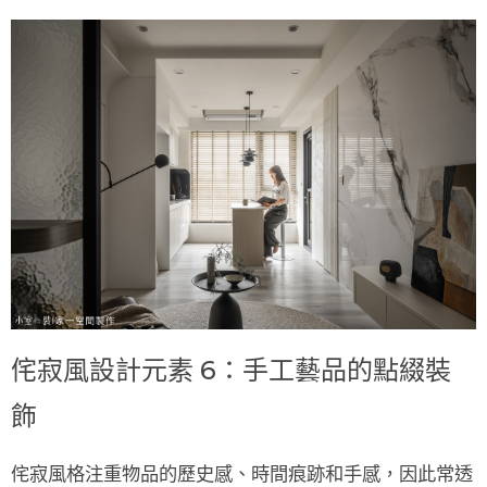
侘寂風設計元素 6：手工藝品的點綴裝
飾
侘寂風格注重物品的
歷史感、時間痕跡和手感
，因此常透