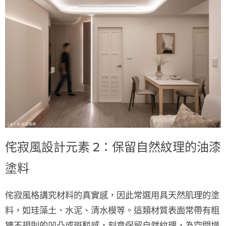
侘寂風設計元素 2：保留自然紋理的油漆
塗料
侘寂風格講究材料的真實感，因此常選用
具天然肌理的塗
料
，如
珪藻土、水泥、清水模
等。這類材質表面常帶有
粗
獷不規則
的凹凸或斑駁感，刻意保留自然紋理，為空間增