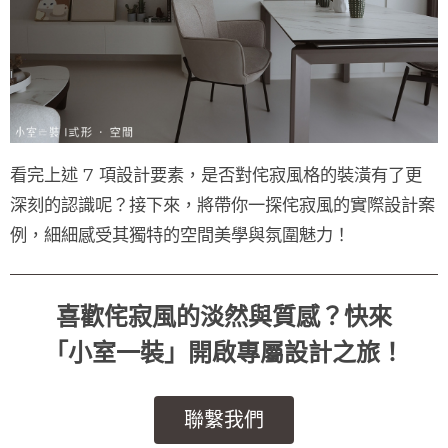
看完上述 7 項設計要素，是否對侘寂風格的裝潢有了更
深刻的認識呢？接下來，將帶你一探侘寂風的實際設計案
例，細細感受其獨特的空間美學與氛圍魅力！
喜歡侘寂風的淡然與質感？快來
「小室一裝」開啟專屬設計之旅！
聯繫我們