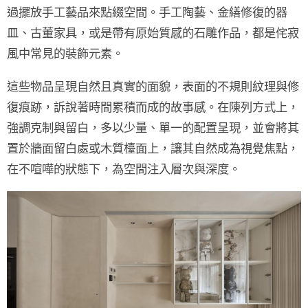
過擺放
手工藝品
來點綴空間。
手工陶藝、金繕修復的器
皿、古董家具，
或是帶有
原始質感的石雕作品
，都是侘寂
風中常見的裝飾元素。
這些物品呈現自然且真實的面貌，表面的
不規則紋理與修
復痕跡
，訴說著時間累積而成的故事感。在陳列方式上，
強調克制與留白，多以
少量、單一
的配置呈現，並會將其
置於
牆面留白處或木質檯面上
，讓其自然成為視覺焦點，
在不喧嘩的狀態下，為空間注入層次與深度。