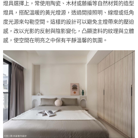
燈具選擇上，常使用
陶瓷、木材或藤編
等自然材質的造型
燈具，搭配溫暖的
黃光燈源
，透過間接照明、線燈或低角
度光源來勾勒空間。這樣的設計可以避免主燈帶來的壓迫
感，改以光影的反射與陰影變化，凸顯塗料的紋理與立體
感，使空間在明亮之中保有平靜溫馨的氛圍。