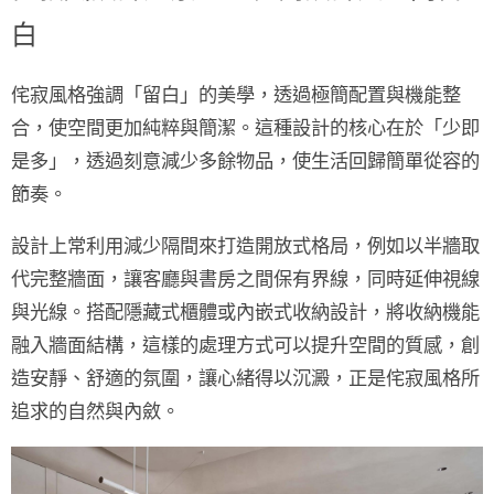
白
侘寂風格強調
「留白」
的美學，透過極簡配置與機能整
合，使空間更加純粹與簡潔。這種設計的核心在於
「少即
是多」
，透過刻意減少多餘物品，使生活回歸簡單從容的
節奏。
設計上常利用
減少隔間
來打造開放式格局，例如以
半牆
取
代完整牆面，讓客廳與書房之間保有界線，同時延伸視線
與光線。搭配
隱藏式櫃體或內嵌式收納設計
，將收納機能
融入牆面結構，這樣的處理方式可以提升空間的質感，創
造安靜、舒適的氛圍，讓心緒得以沉澱，正是侘寂風格所
追求的自然與內斂。