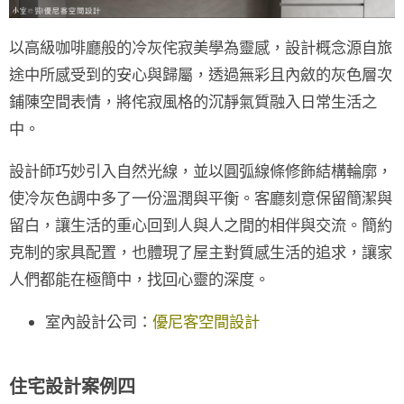
以高級咖啡廳般的
冷灰侘寂
美學為靈感，設計概念源自旅
途中所感受到的安心與歸屬，透過無彩且內斂的
灰色層次
鋪陳空間表情，將侘寂風格的沉靜氣質融入日常生活之
中。
設計師巧妙引入自然光線，並以圓弧線條修飾結構輪廓，
使冷灰色調中多了一份溫潤與平衡。客廳刻意保留簡潔與
留白，讓生活的重心回到人與人之間的相伴與交流。簡約
克制的家具配置，也體現了屋主對質感生活的追求，讓家
人們都能在極簡中，找回心靈的深度。
室內設計公司：
優尼客空間設計
住宅設計案例四