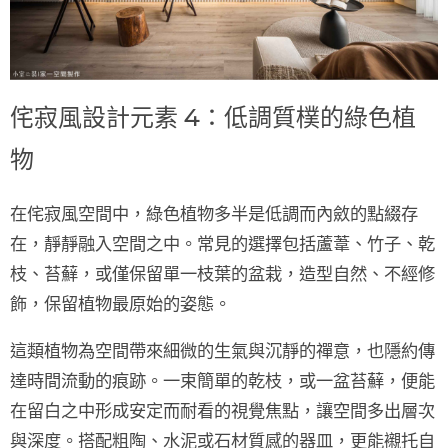
侘寂風設計元素 4：低調質樸的綠色植
物
在侘寂風空間中，綠色植物多半是低調而內斂的點綴存
在，靜靜融入空間之中。常見的選擇包括
蘆葦、竹子、乾
枝、苔蘚
，或僅保留
單一枝葉的盆栽
，造型自然、不經修
飾，保留植物最原始的姿態。
這類植物為空間帶來細微的生氣與沉靜的禪意，也隱約傳
達
時間流動的痕跡
。一束簡單的乾枝，或一盆苔蘚，便能
在留白之中形成安定而耐看的視覺焦點，讓空間多出層次
與深度。搭配
粗陶、水泥或石材質感
的器皿，更能襯托自