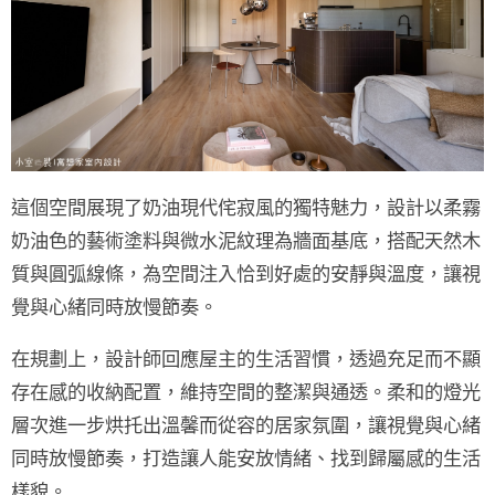
這個空間展現了
奶油現代侘寂風
的獨特魅力，設計以柔霧
奶油色的藝術塗料與微水泥紋理為牆面基底，搭配
天然木
質與圓弧線條
，為空間注入恰到好處的安靜與溫度，讓視
覺與心緒同時放慢節奏。
在規劃上，設計師回應屋主的生活習慣，透過充足而不顯
存在感的收納配置，維持空間的整潔與通透。柔和的燈光
層次進一步烘托出溫馨而從容的居家氛圍，讓視覺與心緒
同時放慢節奏，打造讓人能安放情緒、找到歸屬感的生活
樣貌。