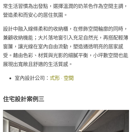
常生活習慣為出發點，選擇
溫潤的奶茶色
作為空間主調，
營造柔和而安心的居住氛圍。
設計中融入線條柔和的收納櫃，在修飾空間輪廓的同時，
兼顧收納機能；大片
落地窗
引入充足自然光，再搭配輕薄
窗簾，讓光線在室內自由流動，塑造通透明亮的居家感
受。藉由色彩、材質與光影的細膩平衡，小坪數空間也能
展現出寬敞且舒適的生活質感。
室內設計公司：
弎形 · 空間
住宅設計案例三