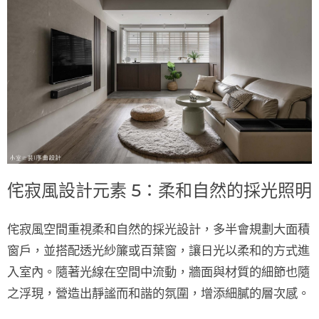
侘寂風設計元素 5：柔和自然的採光照明
侘寂風空間重視
柔和自然的採光設計
，多半會規劃大面積
窗戶，並搭配
透光紗簾或百葉窗
，讓日光以柔和的方式進
入室內。隨著光線在空間中流動，牆面與材質的細節也隨
之浮現，營造出靜謐而和諧的氛圍，增添細膩的層次感。