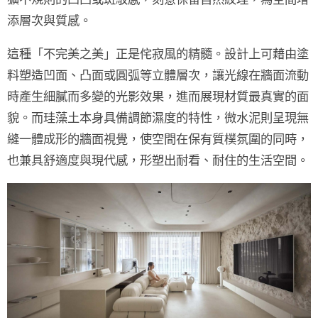
添層次與質感。
這種
「不完美之美」
正是侘寂風的精髓。設計上可藉由
塗
料塑造凹面、凸面或圓弧
等立體層次，讓光線在牆面流動
時產生細膩而多變的光影效果，進而展現材質最真實的面
貌。而
珪藻土
本身具備調節濕度的特性，
微水泥
則呈現無
縫一體成形的牆面視覺，使空間在保有質樸氛圍的同時，
也兼具舒適度與現代感，形塑出耐看、耐住的生活空間。