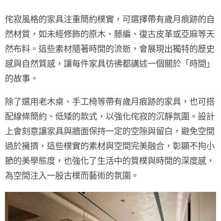
侘寂風格的家具注重
簡約樸實
，可選擇帶有
歲月痕跡的自
然材質
，如
未經修飾的原木、藤編、復古皮革
或亞麻等天
然布料。這些素材隨著時間的流逝，會展現出獨特的歷史
感與自然質感，讓每件家具彷彿都講述一個關於「時間」
的故事。
除了選用
老木桌、手工椅
等帶有歲月痕跡的家具，也可搭
配線條
簡約、低矮
的款式，以強化侘寂的沉靜氛圍。設計
上會刻意讓家具與牆面保持一定的
空隙
與
留白
，避免空間
過於擁擠，這些樸實的素材與空間完美融合，彰顯不拘小
節的美學態度，也強化了生活中的質樸與時間的深度感，
為空間注入一股古樸而藝術的氛圍。