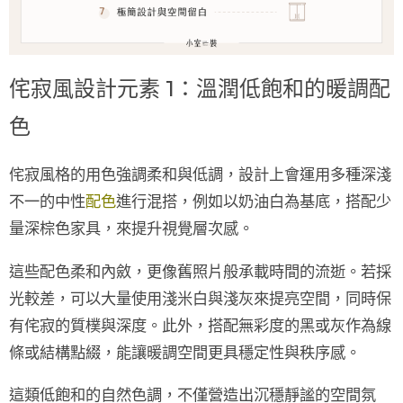
侘寂風設計元素 1：溫潤低飽和的暖調配
色
侘寂風格的用色強調柔和與低調，設計上會運用多種深淺
不一的
中性
配色
進行混搭，例如以
奶油白
為基底，搭配少
量
深棕色
家具，來提升視覺層次感。
這些配色柔和內斂，更像舊照片般承載時間的流逝。若採
光較差，可以大量使用
淺米白
與
淺灰
來提亮空間，同時保
有侘寂的質樸與深度。此外，搭配無彩度的
黑或灰
作為線
條或結構點綴，能讓暖調空間更具穩定性與秩序感。
這類
低飽和
的自然色調，不僅營造出沉穩靜謐的空間氛