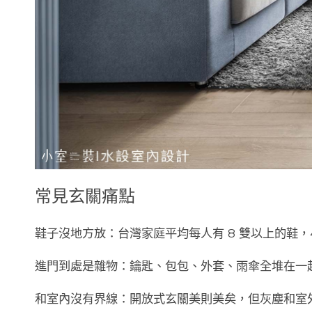
常見玄關痛點
鞋子沒地方放
：台灣家庭平均每人有 8 雙以上的鞋，
進門到處是雜物
：鑰匙、包包、外套、雨傘全堆在一
和室內沒有界線
：開放式玄關美則美矣，但灰塵和室