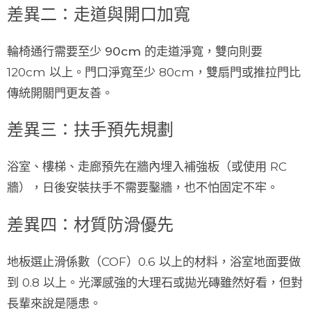
差異二：走道與開口加寬
輪椅通行需要至少
90cm 的走道淨寬
，雙向則要
120cm 以上。門口淨寬至少 80cm，雙扇門或推拉門比
傳統開關門更友善。
差異三：扶手預先規劃
浴室、樓梯、走廊預先在牆內埋入補強板（或使用 RC
牆），日後安裝扶手不需要鑿牆，也不怕固定不牢。
差異四：材質防滑優先
地板選止滑係數（COF）0.6 以上的材料，浴室地面要做
到 0.8 以上。光澤感強的大理石或拋光磚雖然好看，但對
長輩來說是隱患。