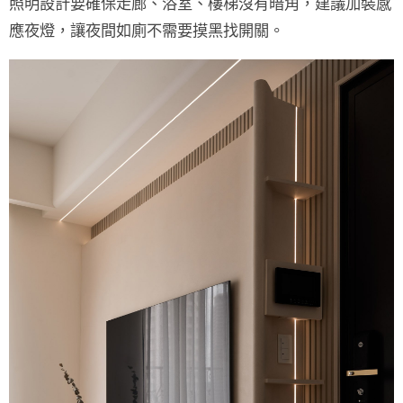
照明設計要確保走廊、浴室、樓梯
沒有暗角
，建議加裝感
應夜燈，讓夜間如廁不需要摸黑找開關。