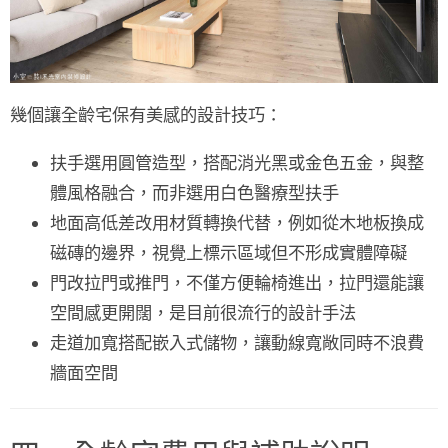
幾個讓全齡宅保有美感的設計技巧：
扶手選用圓管造型
，搭配消光黑或金色五金，與整
體風格融合，而非選用白色醫療型扶手
地面高低差改用材質轉換
代替，例如從木地板換成
磁磚的邊界，視覺上標示區域但不形成實體障礙
門改拉門或推門
，不僅方便輪椅進出，拉門還能讓
空間感更開闊，是目前很流行的設計手法
走道加寬搭配
嵌入式儲物
，讓動線寬敞同時不浪費
牆面空間