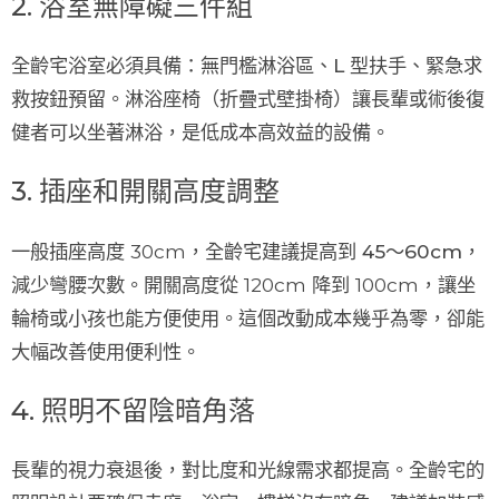
2. 浴室無障礙三件組
全齡宅浴室必須具備：
無門檻淋浴區、L 型扶手、緊急求
救按鈕預留
。淋浴座椅（折疊式壁掛椅）讓長輩或術後復
健者可以坐著淋浴，是低成本高效益的設備。
3. 插座和開關高度調整
一般插座高度 30cm，全齡宅建議提高到
45～60cm
，
減少彎腰次數。開關高度從 120cm 降到 100cm，讓坐
輪椅或小孩也能方便使用。這個改動成本幾乎為零，卻能
大幅改善使用便利性。
4. 照明不留陰暗角落
長輩的視力衰退後，對比度和光線需求都提高。全齡宅的