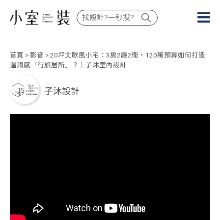
首頁
>
影音
> 20坪北歐風小宅：3房2廳2衛，120萬預算如何打造
溫潤感「行旅居所」？｜子沐室內設計
子沐設計