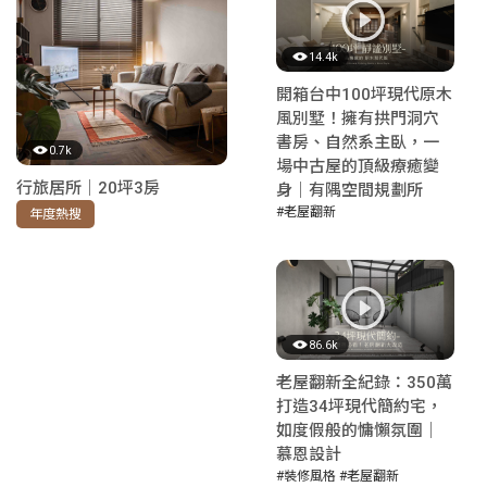
14.4k
開箱台中100坪現代原木
風別墅！擁有拱門洞穴
書房、自然系主臥，一
0.7k
場中古屋的頂級療癒變
行旅居所｜20坪3房
身｜有隅空間規劃所
#老屋翻新
年度熱搜
86.6k
老屋翻新全紀錄：350萬
打造34坪現代簡約宅，
如度假般的慵懶氛圍｜
慕恩設計
#裝修風格
#老屋翻新