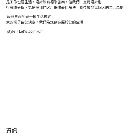
是工作也是生活，設計沒有標準答案，但我們一直用設計進
行策略分析，為信任我們客戶提供最佳解法，創造屬於每個人的生活風格。
設計呈現的是一種生活模式，
家的樣子由您決定，我們為您創造屬於您的生活
style，Let's Join Fun !
資訊