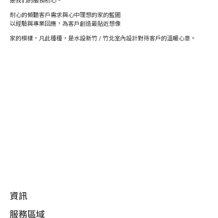
是我們的服務初心。
耐心的傾聽客戶需求與心中理想的家的藍圖
以經驗與專業回應，為客戶創造最貼近想像
家的模樣，凡此種種，是水設新竹 / 竹北室內設計對待客戶的溫暖心意。
資訊
服務區域