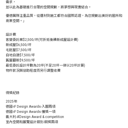
需求，
並以此為基礎進行合理的空間規劃，將夢想與現實結合。
優德團隊注重品質，從選材到施工都符合國際認證，為您規劃出美好的居所和
商業空間。」
設計費:
客變委託案$2‚500/坪(可折抵後續新成屋設計費)
新成屋$6‚500/坪
毛胚屋$7‚500/坪
自地自建$7‚500/坪
舊屋翻新$9‚500/坪
最低委託設計坪數為20坪(不足20坪一律以20坪計算)
物件狀況與協助程度而另行調整收費
得獎紀錄
2025年
德國-iF Design Awards-入圍兩項
德國-iF Design Awards-獲獎一項
義大利-A’Design Award & competition
室內空間和展覽設計類別-銅獎兩項