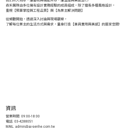
我們以人為本，讓藝術與機能共存，讓溫度與美感並行!
森禾團隊由多位擁有設計實務經驗的成員組成，除了擅長多種風格設計，
重視【預算掌控與工程品質】與【為業主解決問題】
從傾聽開始，透過深入討論與現場觀察，
了解每位業主的生活方式與需求，量身打造【兼具實用與美感】的居家空間!
資訊
營業時間: 09:00-18:00
電話: 03-4288051
MAIL: admin@aj-senhe.com.tw