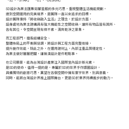
「S」-「STAR」 「D」-「DESIGN」
SD設計為業主匯集如繁星般的多元巧思，重視整體生活機能規劃，
達到空間運用的完美境界，是團隊一直以來追求的目標。
設計團隊秉持「將收納融入生活」之理念，於設計方面，
設身處地為業主建構具有強大機能性之空間收納，讓所有物品皆有其所、
各有其位，令空間呈現有條不紊，清爽乾淨之景象。
而工程部門，擅長結構安全、
整體佈局上的平衡與協調，將設計與工程方面完整銜接，
提升施作效能，除此之外，在選用建材上，內部注重品質穩定性，
為業主做好層層把關，讓裝潢設計是件輕鬆事。
在公司願景，能為台灣設計產業注入國際室內設計新元素，
是SD的使命，值得一提的是，專屬於SD的世界手作版圖設計，
具備獨特的創意巧思，冀望在各個空間中擁有寰宇世界，別具意義，
同時，能將台灣設計界推上國際舞台，更是SD於業界持續進步的動力。