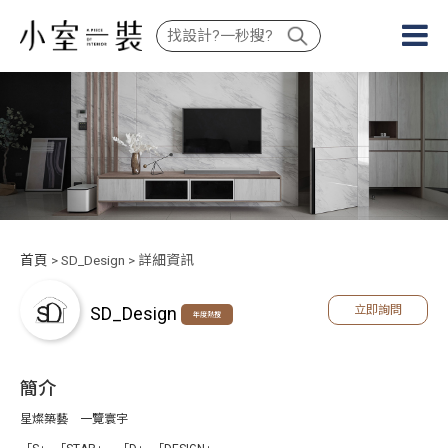
首頁
> SD_Design > 詳細資訊
SD_Design
立即詢問
年度熱搜
簡介
星燦築藝 一覽寰宇